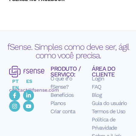
fSense. Simples como deve ser, ágil
como você precisa.
PRODUTO /
ÁREA DO
SERVIÇO:
CLIENTE
O que é o
Login
PT
ES
fSense?
FAQ
EN
contact@fsense.com
Benefícios
Blog
Planos
Guia do usuário
Criar conta
Termos de Uso
Política de
Privavidade
Sobre a iLink