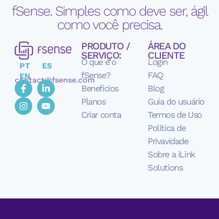
fSense. Simples como deve ser, ágil
como você precisa.
PRODUTO /
ÁREA DO
SERVIÇO:
CLIENTE
O que é o
Login
PT
ES
fSense?
FAQ
EN
contact@fsense.com
Benefícios
Blog
Planos
Guia do usuário
Criar conta
Termos de Uso
Política de
Privavidade
Sobre a iLink
Solutions