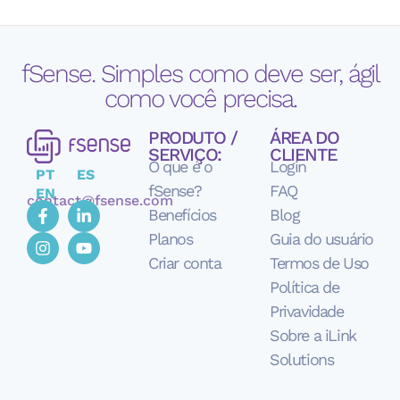
fSense. Simples como deve ser, ágil
como você precisa.
PRODUTO /
ÁREA DO
SERVIÇO:
CLIENTE
O que é o
Login
PT
ES
fSense?
FAQ
EN
contact@fsense.com
Benefícios
Blog
Planos
Guia do usuário
Criar conta
Termos de Uso
Política de
Privavidade
Sobre a iLink
Solutions