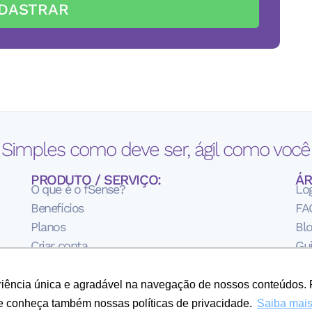
DASTRAR
 Simples como deve ser, ágil como você 
PRODUTO / SERVIÇO:
ÁR
O que é o fSense?
Lo
Benefícios
FA
Planos
Bl
Criar conta
Gui
Te
Pol
eriência única e agradável na navegação de nossos conteúdos. 
Sob
e conheça também nossas políticas de privacidade.
Saiba mai