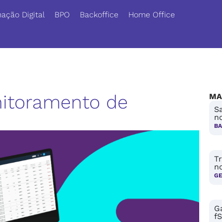
ação Digital
BPO
Backoffice
Home Office
nitoramento de
MA
Sa
no
BA
Tr
n
G
Ga
fS