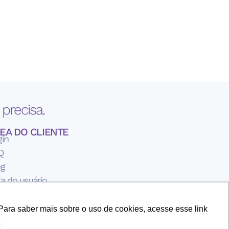
precisa.
EA DO CLIENTE
gin
Q
og
a do usuário
rmos de Uso
ítica de Privavidade
Para saber mais sobre o uso de cookies, acesse esse link
re a iLink Solutions
s