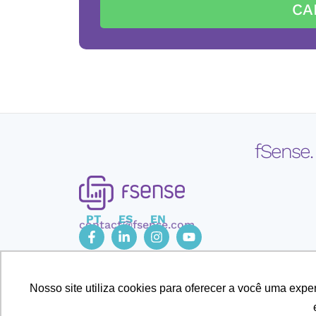
CA
fSense.
PT
ES
EN
contact@fsense.com
Nosso site utiliza cookies para oferecer a você uma exp