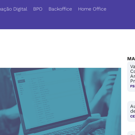
ação Digital
BPO
Backoffice
Home Office
MA
Va
C
A
P
FS
A
de
CE