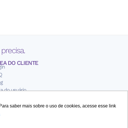
precisa.
EA DO CLIENTE
gin
Q
og
a do usuário
rmos de Uso
ítica de Privavidade
Para saber mais sobre o uso de cookies, acesse esse link
re a iLink Solutions
s