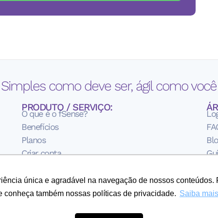
 Simples como deve ser, ágil como você 
PRODUTO / SERVIÇO:
ÁR
O que é o fSense?
Lo
Benefícios
FA
Planos
Bl
Criar conta
Gui
Te
Pol
eriência única e agradável na navegação de nossos conteúdos. 
Sob
e conheça também nossas políticas de privacidade.
Saiba mai