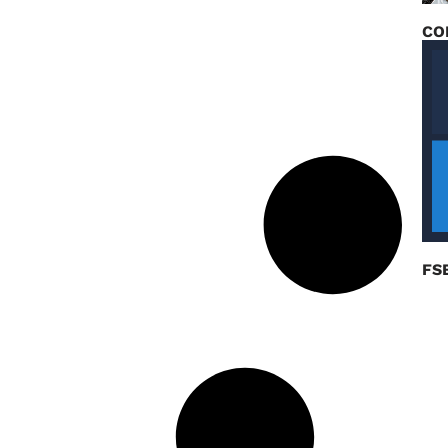
CO
FS