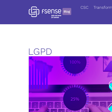
CSC
Transform
LGPD