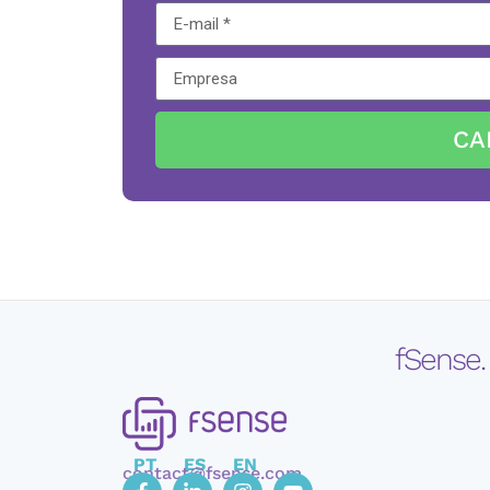
CA
fSense.
PT
ES
EN
contact@fsense.com