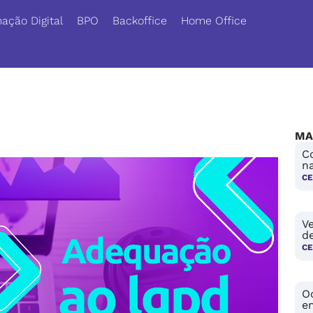
ação Digital
BPO
Backoffice
Home Office
MA
C
n
CE
V
de
CE
O
e