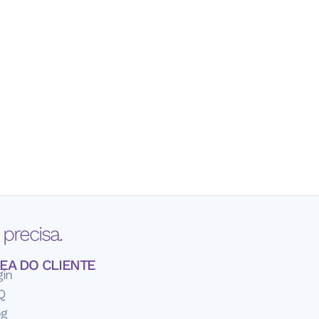
precisa.
EA DO CLIENTE
gin
Q
og