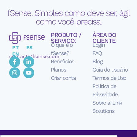
fSense. Simples como deve ser, ágil
como você precisa.
PRODUTO /
ÁREA DO
SERVIÇO:
CLIENTE
O que é o
Login
PT
ES
fSense?
FAQ
EN
contact@fsense.com
Benefícios
Blog
Planos
Guia do usuário
Criar conta
Termos de Uso
Política de
Privavidade
Sobre a iLink
Solutions