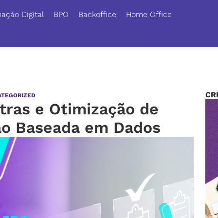
ação Digital
BPO
Backoffice
Home Office
CR
ATEGORIZED
tras e Otimização de
ão Baseada em Dados