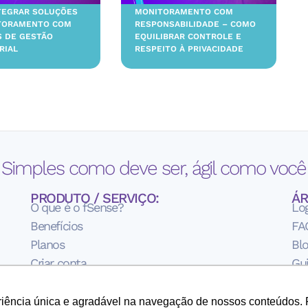
TEGRAR SOLUÇÕES
MONITORAMENTO COM
TORAMENTO COM
RESPONSABILIDADE – COMO
S DE GESTÃO
EQUILIBRAR CONTROLE E
RIAL
RESPEITO À PRIVACIDADE
 Simples como deve ser, ágil como você 
PRODUTO / SERVIÇO:
ÁR
O que é o fSense?
Lo
Benefícios
FA
Planos
Bl
Criar conta
Gui
Te
Pol
eriência única e agradável na navegação de nossos conteúdos. 