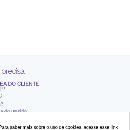
precisa.
EA DO CLIENTE
gin
Q
og
a do usuário
rmos de Uso
ítica de Privavidade
Para saber mais sobre o uso de cookies, acesse esse link