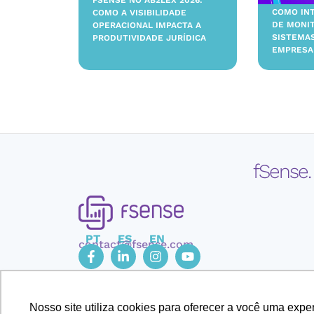
FSENSE NO AB2LEX 2026:
COMO IN
COMO A VISIBILIDADE
DE MONI
OPERACIONAL IMPACTA A
SISTEMA
PRODUTIVIDADE JURÍDICA
EMPRESA
fSense.
PT
ES
EN
contact@fsense.com
Nosso site utiliza cookies para oferecer a você uma exp