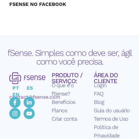
FSENSE NO FACEBOOK
fSense. Simples como deve ser, ágil
como você precisa.
PRODUTO /
ÁREA DO
SERVIÇO:
CLIENTE
O que é o
Login
PT
ES
fSense?
FAQ
EN
contact@fsense.com
Benefícios
Blog
Planos
Guia do usuário
Criar conta
Termos de Uso
Política de
Privavidade