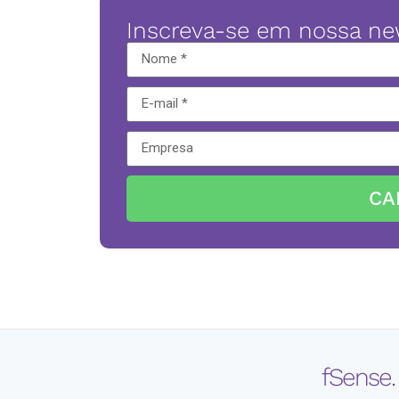
Inscreva-se em nossa ne
CA
fSense.