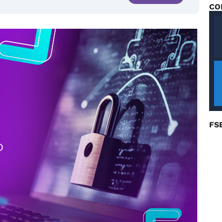
CO
FS