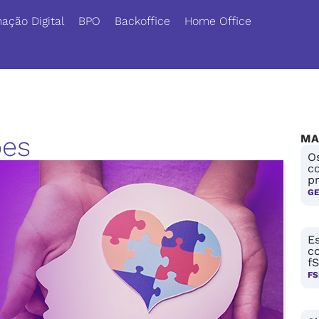
ação Digital
BPO
Backoffice
Home Office
ões
MA
O
c
p
G
Es
c
f
FS