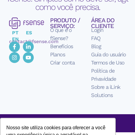
como você precisa.
PRODUTO /
ÁREA DO
SERVIÇO:
CLIENTE
O que é o
Login
PT
ES
fSense?
FAQ
EN
contact@fsense.com
Benefícios
Blog
Planos
Guia do usuário
Criar conta
Termos de Uso
Política de
Privavidade
Sobre a iLink
Solutions
Nosso site utiliza cookies para oferecer a você
uma experiência única e agradável na