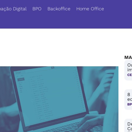
ação Digital
BPO
Backoffice
Home Office
MA
Ou
i
CE
8 
e
B
D
C