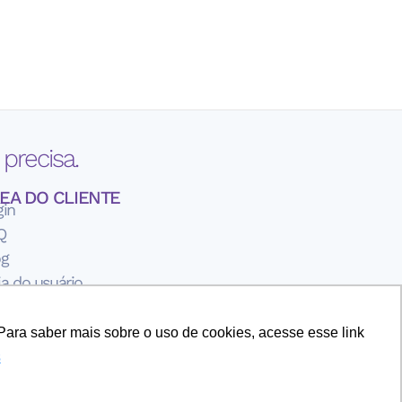
precisa.
EA DO CLIENTE
gin
Q
og
a do usuário
rmos de Uso
ítica de Privavidade
Para saber mais sobre o uso de cookies, acesse esse link
re a iLink Solutions
s