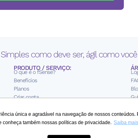
 Simples como deve ser, ágil como você 
PRODUTO / SERVIÇO:
ÁR
O que é o fSense?
Lo
Benefícios
FA
Planos
Bl
Criar conta
Gui
Te
Pol
eriência única e agradável na navegação de nossos conteúdos. 
Sob
e conheça também nossas políticas de privacidade.
Saiba mai