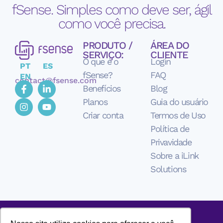
fSense. Simples como deve ser, ágil
como você precisa.
PRODUTO /
ÁREA DO
SERVIÇO:
CLIENTE
O que é o
Login
PT
ES
fSense?
FAQ
EN
contact@fsense.com
Benefícios
Blog
Planos
Guia do usuário
Criar conta
Termos de Uso
Política de
Privavidade
Sobre a iLink
Solutions