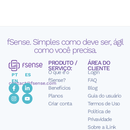
fSense. Simples como deve ser, ágil
como você precisa.
PRODUTO /
ÁREA DO
SERVIÇO:
CLIENTE
O que é o
Login
PT
ES
fSense?
FAQ
EN
contact@fsense.com
Benefícios
Blog
Planos
Guia do usuário
Criar conta
Termos de Uso
Política de
Privavidade
Sobre a iLink