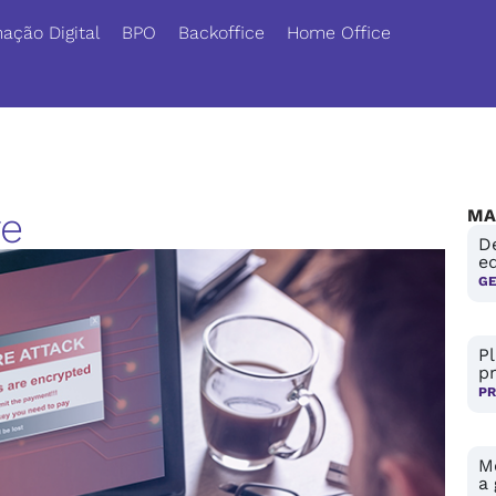
ação Digital
BPO
Backoffice
Home Office
re
MA
D
e
G
P
p
PR
Me
a