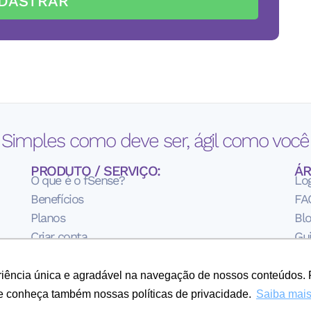
DASTRAR
 Simples como deve ser, ágil como você 
PRODUTO / SERVIÇO:
ÁR
O que é o fSense?
Lo
Benefícios
FA
Planos
Bl
Criar conta
Gui
Te
Pol
eriência única e agradável na navegação de nossos conteúdos. 
Sob
e conheça também nossas políticas de privacidade.
Saiba mai