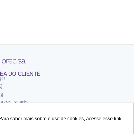
precisa.
EA DO CLIENTE
gin
Q
og
a do usuário
rmos de Uso
ítica de Privavidade
Para saber mais sobre o uso de cookies, acesse esse link
re a iLink Solutions
s