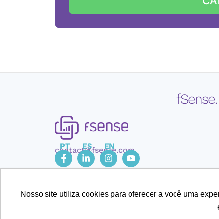
CA
fSense.
PT
ES
EN
contact@fsense.com
Nosso site utiliza cookies para oferecer a você uma exp