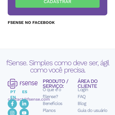
CADASTRAR
FSENSE NO FACEBOOK
fSense. Simples como deve ser, ágil
como você precisa.
PRODUTO /
ÁREA DO
SERVIÇO:
CLIENTE
O que é o
Login
PT
ES
fSense?
FAQ
EN
contact@fsense.com
Benefícios
Blog
Planos
Guia do usuário