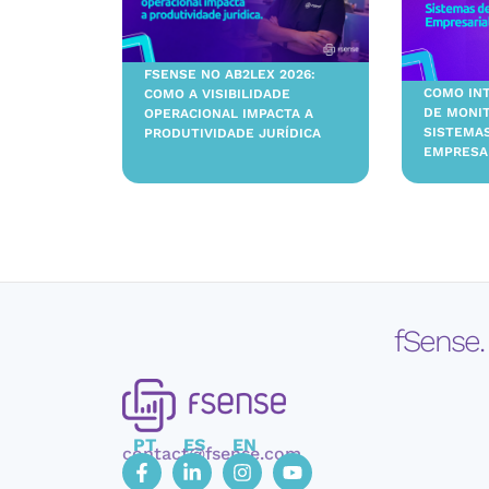
FSENSE NO AB2LEX 2026:
COMO IN
COMO A VISIBILIDADE
DE MONI
OPERACIONAL IMPACTA A
SISTEMA
PRODUTIVIDADE JURÍDICA
EMPRESA
fSense.
PT
ES
EN
contact@fsense.com