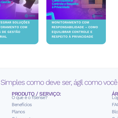
TEGRAR SOLUÇÕES
MONITORAMENTO COM
TORAMENTO COM
RESPONSABILIDADE – COMO
S DE GESTÃO
EQUILIBRAR CONTROLE E
RIAL
RESPEITO À PRIVACIDADE
 Simples como deve ser, ágil como você 
PRODUTO / SERVIÇO:
ÁR
O que é o fSense?
Lo
Benefícios
FA
Planos
Bl