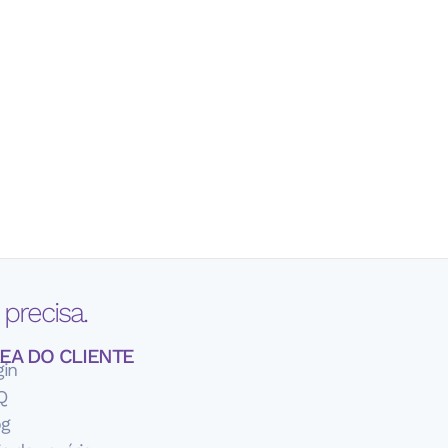
precisa.
EA DO CLIENTE
gin
Q
og