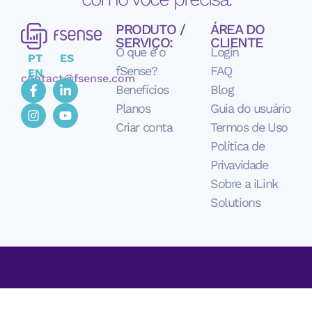
PRODUTO /
ÁREA DO
SERVIÇO:
CLIENTE
O que é o
Login
PT
ES
fSense?
FAQ
EN
contact@fsense.com
Benefícios
Blog
Planos
Guia do usuário
Criar conta
Termos de Uso
Política de
Privavidade
Sobre a iLink
Solutions