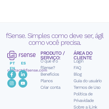
fSense. Simples como deve ser, ágil
como você precisa.
PRODUTO /
ÁREA DO
SERVIÇO:
CLIENTE
O que é o
Login
PT
ES
fSense?
FAQ
EN
contact@fsense.com
Benefícios
Blog
Planos
Guia do usuário
Criar conta
Termos de Uso
Política de
Privavidade
Sobre a iLink