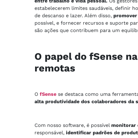
entre trabalho e vida pessoal.
Os gestores
estabelecerem limites saudáveis, definir h
de descanso e lazer. Além disso,
promover p
possível, e fornecer recursos e suporte pa
são ações que contribuem para um equilíbr
O papel do fSense na
remotas
O
fSense
se destaca como uma ferramenta
alta produtividade dos colaboradores da 
Com nosso software, é possível
monitorar 
responsável,
identificar padrões de produti