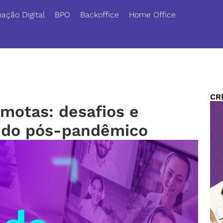
ação Digital
BPO
Backoffice
Home Office
CR
motas: desafios e
do pós-pandêmico