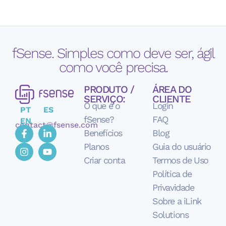
fSense. Simples como deve ser, ágil
como você precisa.
PRODUTO /
ÁREA DO
SERVIÇO:
CLIENTE
O que é o
Login
PT
ES
fSense?
FAQ
EN
contact@fsense.com
Benefícios
Blog
Planos
Guia do usuário
Criar conta
Termos de Uso
Política de
Privavidade
Sobre a iLink
Solutions