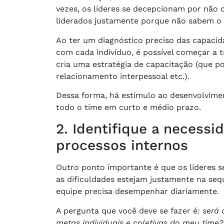
vezes, os líderes se decepcionam por nã
liderados justamente porque não sabem o
Ao ter um diagnóstico preciso das capaci
com cada indivíduo, é possível começar a 
cria uma estratégia de capacitação (que p
relacionamento interpessoal etc.).
Dessa forma, há estímulo ao desenvolvimen
todo o time em curto e médio prazo.
2. Identifique a necess
processos internos
Outro ponto importante é que os líderes 
as dificuldades estejam justamente na sequ
equipe precisa desempenhar diariamente.
A pergunta que você deve se fazer é:
será 
metas individuais e coletivas do meu time?