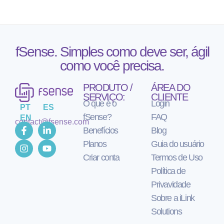
fSense. Simples como deve ser, ágil
como você precisa.
PRODUTO /
ÁREA DO
SERVIÇO:
CLIENTE
O que é o
Login
PT
ES
fSense?
FAQ
EN
contact@fsense.com
Benefícios
Blog
Planos
Guia do usuário
Criar conta
Termos de Uso
Política de
Privavidade
Sobre a iLink
Solutions