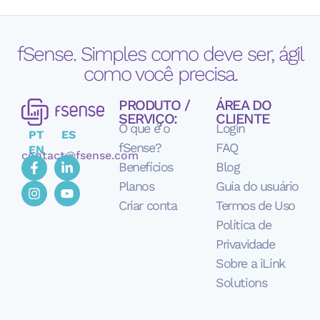
fSense. Simples como deve ser, ágil
como você precisa.
PRODUTO /
ÁREA DO
SERVIÇO:
CLIENTE
O que é o
Login
PT
ES
fSense?
FAQ
EN
contact@fsense.com
Benefícios
Blog
Planos
Guia do usuário
Criar conta
Termos de Uso
Política de
Privavidade
Sobre a iLink
Solutions