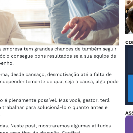
CO
ua empresa tem grandes chances de também seguir
cio consegue bons resultados se a sua equipe de
penho.
ma, desde cansaço, desmotivação até a falta de
independentemente de qual seja a causa, algo pode
rio é plenamente possível. Mas você, gestor, terá
 trabalhar para solucioná-lo o quanto antes e
AS
.
as. Neste post, mostraremos algumas atitudes
do esse tipo de situação. Confira!