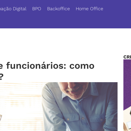
ação Digital
BPO
Backoffice
Home Office
CR
 funcionários: como
?